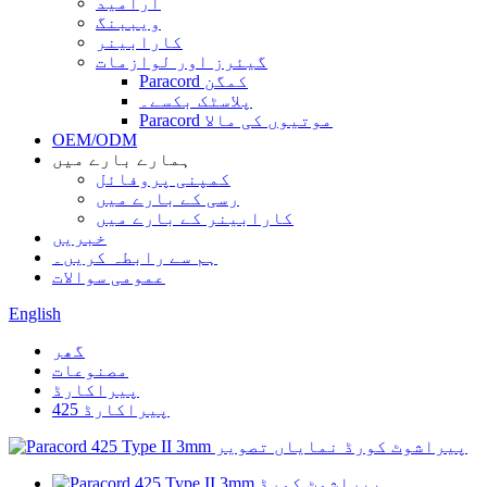
آرامید
ویببنگ
کارابینر
گیئرز اور لوازمات
Paracord کمگن
پلاسٹک بکسے۔
Paracord موتیوں کی مالا
OEM/ODM
ہمارے بارے میں
کمپنی پروفائل
رسی کے بارے میں
کارابینر کے بارے میں
خبریں
ہم سے رابطہ کریں۔
عمومی سوالات
English
گھر
مصنوعات
پیراکارڈ
پیراکارڈ 425