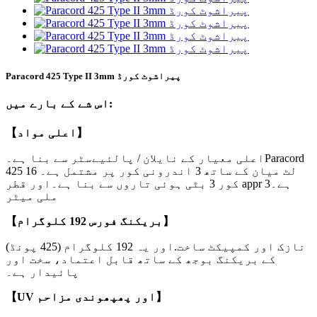
Paracord 425 Type II 3mm پیراشوٹ کورڈ
اس شے کے بارے میں:
【اعلی مواد】
اعلی معیار کے نایلان / پالئیےسٹر سے بنا ہے۔Paracord
425 16 لٹ میان کے ساتھ 3 اندرونی کور پر مشتمل ہے۔
کور 3 بٹی ہوئی تاروں سے بنا ہے۔اور قطر appr ہے۔3
ملی میٹر
بریکنگ فورس 192 کلوگرام】
【
نازک اور کمپیکٹ ساخت.اور یہ 192 کلوگرام (425 پونڈ)
کے بریکنگ بوجھ کے ساتھ قابل اعتماد، سخت اور
پائیدار ہے۔
【UV اور پھپھوندی مزاحم】