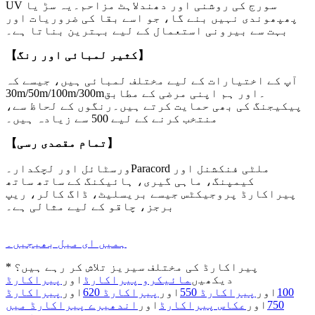
UV سورج کی روشنی اور دھندلاہٹ مزاحم۔یہ سڑ یا
پھپھوندی نہیں بنے گا، جو اسے بقا کی ضروریات اور
بہت سے بیرونی استعمال کے لیے بہترین بناتا ہے۔
【کثیر لمبائی اور رنگ】
آپ کے اختیارات کے لیے مختلف لمبائی ہیں، جیسے کہ
30m/50m/100m/300m۔اور ہم اپنی مرضی کے مطابق
پیکیجنگ کی بھی حمایت کرتے ہیں۔رنگوں کے لحاظ سے،
منتخب کرنے کے لیے 500 سے زیادہ ہیں۔
【تمام مقصدی رسی】
ورسٹائل اور لچکدار۔Paracord ملٹی فنکشنل اور
کیمپنگ، ماہی گیری، ہائیکنگ کے ساتھ ساتھ
پیراکارڈ پروجیکٹس جیسے بریسلیٹ، ڈاگ کالر، ریپ
برجز، چاقو کے لیے مثالی ہے۔
ہمیں ای میل بھیجیں۔
* پیراکارڈ کی مختلف سیریز تلاش کر رہے ہیں؟
دیکھیں
مائیکرو پیراکارڈ
اور
پیراکارڈ
100
اور
پیراکارڈ 550
اور
پیراکارڈ 620
اور
پیراکارڈ
750
اور
عکاس پیراکارڈ
اور
اندھیرے پیراکارڈ میں