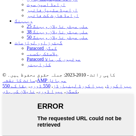
ارامڈ اسپن سوت
ارامیڈ سٹیپل فائبر
ارامڈ شارٹ کٹ فائبر
ویببنگ
25 ملی میٹر نایلان ویبنگ
38 ملی میٹر نایلان ویبنگ
50 ملی میٹر نایلان ویبنگ
گیئرز اور لوازمات
Paracord کمگن
پلاسٹک بکسے۔
Paracord موتیوں کی مالا
کارابینر
© کاپی رائٹ - 2010-2023: جملہ حقوق محفوظ ہیں۔
AMP موبائل
-
سائٹ کا نقشہ
550 پیرا کورڈ
,
پیرا کورڈ لینیارڈز
,
550 ڈوری
,
بقا کے
,
کمگن
,
پیرا ڈوری
,
نایلان کی ہڈی