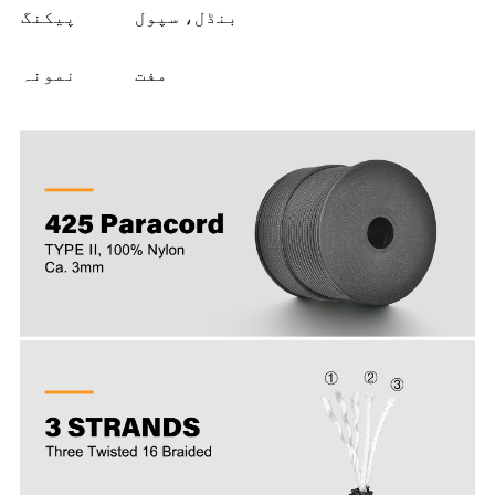
بنڈل، سپول
پیکنگ
مفت
نمونہ