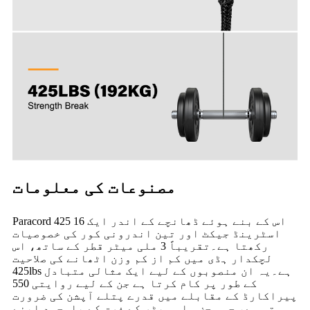
مصنوعات کی معلومات
Paracord 425 اس کے بنے ہوئے ڈھانچے کے اندر ایک 16
اسٹرینڈ جیکٹ اور تین اندرونی کور کی خصوصیات
رکھتا ہے۔تقریباً 3 ملی میٹر قطر کے ساتھ، اس
لچکدار ہڈی میں کم از کم وزن اٹھانے کی صلاحیت
425lbs ہے۔یہ ان منصوبوں کے لیے ایک مثالی متبادل
کے طور پر کام کرتا ہے جن کے لیے روایتی 550
پیراکارڈ کے مقابلے میں قدرے پتلے آپشن کی ضرورت
ہوتی ہے، جو محض ملی میٹر کے فرق کے باوجود اپنے