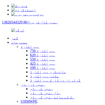
ہمیں کال کریں:+86 13826544329
گھر
مصنوعات
پیراکارڈ
پیراکارڈ 750
پیراکارڈ 620
پیراکارڈ 550
پیراکارڈ 425
پیراکارڈ 100
مائیکرو پیراکارڈ
عکاس پیراکارڈ
گولو ان دی ڈارک پیراکارڈ
بنجی ڈوریاں
بنجی کی ہڈی
بال بنجی کی ہڈی
ہک کے ساتھ بنجی کی ہڈی
UHMWPE