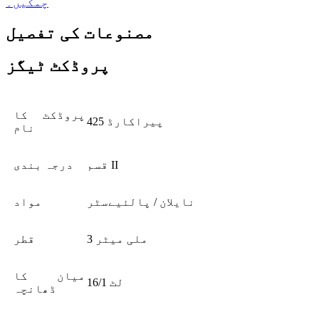
چمکیں۔
مصنوعات کی تفصیل
پروڈکٹ ٹیگز
پروڈکٹ کا
پیراکارڈ 425
نام
قسم II
درجہ بندی
نایلان / پالئیےسٹر
مواد
3 ملی میٹر
قطر
میان کا
16/1 لٹ
ڈھانچہ