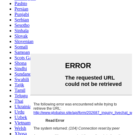
Pashto
Persian
Punjabi
Serbian
Sesotho
Sinhala
Slovak
Slovenian
Somali
Samoan
Scots Gaelic
Shona
Sindhi
Sundanese
Swahili
Tajik
Tamil
Telugu
Thai
Ukrainian
Urdu
Uzbek
Vietnamese
Welsh
Xhosa