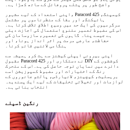
واضح طور پر پتلے پروفائل کے ساتھ کھڑا ہے۔
اپنی استعداد کے لیے مشہور، Paracord 425 کیمپنگ،
ہائیکنگ، اور بقا کے منظرناموں پر مشتمل
سرگرمیوں کی ایک حد میں وسیع اطلاق تلاش کرتا ہے۔
اس کی مضبوط تعمیر متنوع استعمال کی اجازت دیتی
ہے جیسے پناہ گاہوں کی تعمیر، سازوسامان کی
حفاظت، عارضی مرمت پر اثر انداز ہونا، اور
ہنگامی لائنیں قائم کرنا۔
اپنی بیرونی ایپلی کیشنز سے ہٹ کر، ہمیشہ سے
مقبول Paracord 425 نے دستکاری اور DIY کوششوں کے
دائرے میں نمایاں توجہ حاصل کی ہے۔اس کے متحرک
رنگ کے اختیارات اور مضبوط کمپوزیشن اسے
بریسلیٹ، کیچینز، لانیارڈس، پالتو جانوروں کے
لوازمات اور تخیلاتی تخلیقات کے لیے ایک پسندیدہ
انتخاب بناتی ہے۔
رنگین ڈسپلے