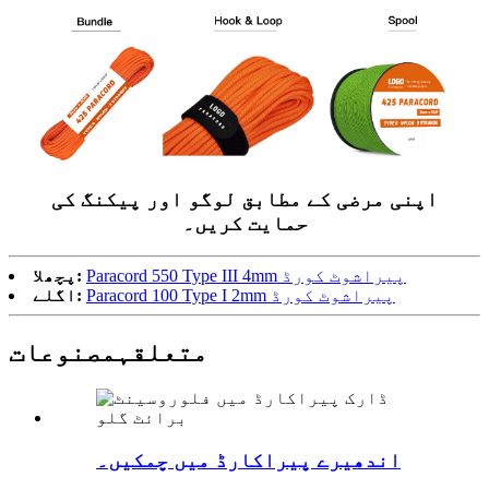
اپنی مرضی کے مطابق لوگو اور پیکنگ کی
حمایت کریں۔
Paracord 550 Type III 4mm پیراشوٹ کورڈ
پچھلا:
Paracord 100 Type I 2mm پیراشوٹ کورڈ
اگلے:
متعلقہ
مصنوعات
اندھیرے پیراکارڈ میں چمکیں۔