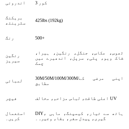
3 کور
اندرونی
بریکنگ
425lbs (192kg)
سٹرینتھ
500+
رنگ
ٹھوس، عکاس، جنگل، رنگین، ہیرا،
رنگین
شاک ویو، پٹی، سرپل، اندھیرے میں
سیریز
چمک
30M/50M/100M/300M/اپنی مرضی کے
لمبائی
مطابق
اعلی طاقت، لباس مزاحم، مخالف UV
فیچر
DIY، ہاتھ سے تیار، کیمپنگ، ماہی
استعمال
گیری، پیدل سفر، بقا، وغیرہ۔
کریں۔