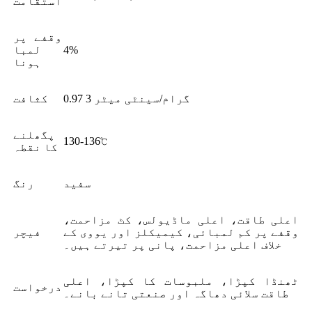
استقامت
وقفے پر
4%
لمبا
ہونا
0.97 گرام/سینٹی میٹر 3
کثافت
پگھلنے
130-136℃
کا نقطہ
سفید
رنگ
اعلی طاقت، اعلی ماڈیولس، کٹ مزاحمت،
وقفے پر کم لمبائی، کیمیکلز اور یووی کے
فیچر
خلاف اعلی مزاحمت، پانی پر تیرتے ہیں۔
ٹھنڈا کپڑا، ملبوسات کا کپڑا، اعلی
درخواست
طاقت سلائی دھاگہ اور صنعتی تانے بانے۔