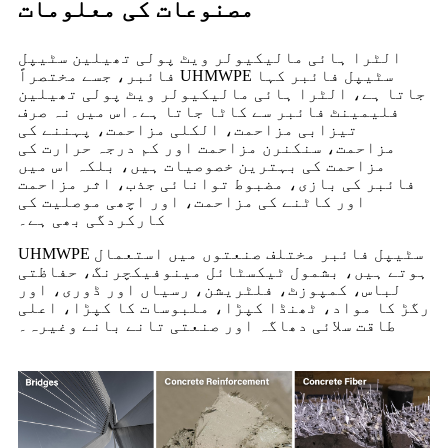
مصنوعات کی معلومات
الٹرا ہائی مالیکیولر ویٹ پولی تھیلین سٹیپل
فائبر، جسے مختصراً UHMWPE سٹیپل فائبر کہا
جاتا ہے، الٹرا ہائی مالیکیولر ویٹ پولی تھیلین
فلیمینٹ فائبر سے کاٹا جاتا ہے۔اس میں نہ صرف
تیزابی مزاحمت، الکلی مزاحمت، پہننے کی
مزاحمت، سنکنرن مزاحمت اور کم درجہ حرارت کی
مزاحمت کی بہترین خصوصیات ہیں، بلکہ اس میں
فائبر کی بازی، مضبوط توانائی جذب، اثر مزاحمت
اور کاٹنے کی مزاحمت، اور اچھی موصلیت کی
کارکردگی بھی ہے۔
UHMWPE سٹیپل فائبر مختلف صنعتوں میں استعمال
ہوتے ہیں، بشمول ٹیکسٹائل مینوفیکچرنگ، حفاظتی
لباس، کمپوزٹ، فلٹریشن، رسیاں اور ڈوری، اور
رگڑ کا مواد، ٹھنڈا کپڑا، ملبوسات کا کپڑا، اعلی
طاقت سلائی دھاگہ اور صنعتی تانے بانے وغیرہ۔