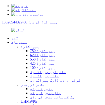
ہمیں کال کریں:+86 13826544329
گھر
مصنوعات
پیراکارڈ
پیراکارڈ 750
پیراکارڈ 620
پیراکارڈ 550
پیراکارڈ 425
پیراکارڈ 100
مائیکرو پیراکارڈ
عکاس پیراکارڈ
گولو ان دی ڈارک پیراکارڈ
بنجی ڈوریاں
بنجی کی ہڈی
بال بنجی کی ہڈی
ہک کے ساتھ بنجی کی ہڈی
UHMWPE