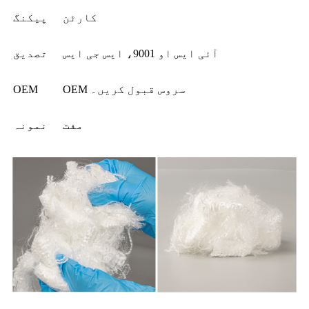
کارٹن
پیکنگ
آئی ایس او 9001، ایس جی ایس
تصدیق
OEM سروس قبول کریں۔
OEM
مفت
نمونہ