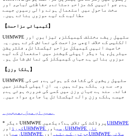
ہے، جو انہیں کٹ مزاحم دستانے، حفاظتی لباس، اور
سخت ماحول میں استعمال ہونے والی رسیوں جیسے
مطالبے کے لیے موزوں بناتے ہیں۔
【کیمیائی مزاحمت】
UHMWPE سٹیپل ریشے مختلف کیمیکلز، تیزابوں اور
الکلیس کے خلاف اچھی مزاحمت کی نمائش کرتے ہیں۔یہ
خاصیت انہیں کیمیکل مزاحم ٹیکسٹائل، فلٹریشن
میٹریل، یا دیگر ایپلی کیشنز میں استعمال کے لیے
موزوں بناتی ہے جہاں کیمیکلز کی نمائش شامل ہو۔
【ہلکا وزن】
UHMWPE سٹیپل ریشوں کی کثافت کم ہوتی ہے، جس کی
وجہ سے وہ ہلکے ہوتے ہیں۔یہ ان ایپلی کیشنز میں
فائدہ مند ہے جہاں وزن میں کمی کی ضرورت ہوتی ہے،
جیسے ہلکے وزن والے ٹیکسٹائل یا جامع مواد میں۔
ہمیں ای میل بھیجیں۔
UHMWPE
* دیگر UHMWPE پروڈکٹ کی تلاش ہے؟دیکھیں
UHMWPE تار
UHMWPE رسی
اور
کورڈ
اور
UHMWPE سلائی
UHMWPE جوتوں کے پٹے۔
اور
رسی
اور