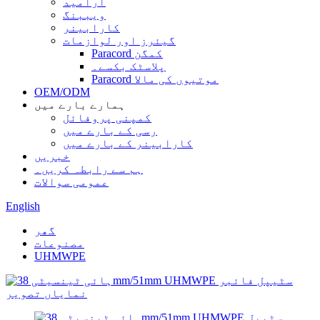
آرامید
ویببنگ
کارابینر
گیئرز اور لوازمات
Paracord کمگن
پلاسٹک بکسے۔
Paracord موتیوں کی مالا
OEM/ODM
ہمارے بارے میں
کمپنی پروفائل
رسی کے بارے میں
کارابینر کے بارے میں
خبریں
ہم سے رابطہ کریں۔
عمومی سوالات
English
گھر
مصنوعات
UHMWPE