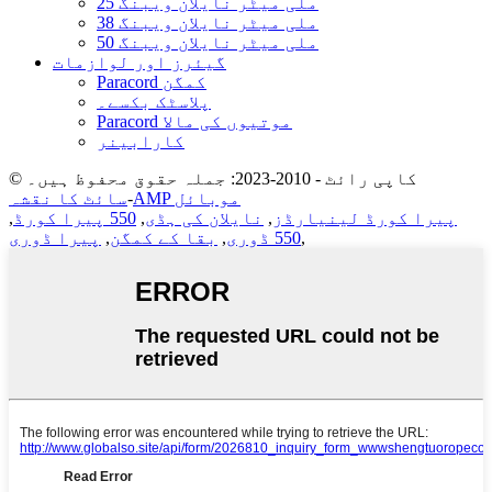
25 ملی میٹر نایلان ویبنگ
38 ملی میٹر نایلان ویبنگ
50 ملی میٹر نایلان ویبنگ
گیئرز اور لوازمات
Paracord کمگن
پلاسٹک بکسے۔
Paracord موتیوں کی مالا
کارابینر
© کاپی رائٹ - 2010-2023: جملہ حقوق محفوظ ہیں۔
AMP موبائل
-
سائٹ کا نقشہ
پیرا کورڈ لینیارڈز
,
نایلان کی ہڈی
,
550 پیرا کورڈ
,
,
550 ڈوری
,
بقا کے کمگن
,
پیرا ڈوری