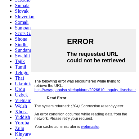
Sinhala
Slovak
Slovenian
Somali
Samoan
Scots Gaelic
Shona
Sindhi
Sundanese
Swahili
Tajik
Tamil
Telugu
Thai
Ukrainian
Urdu
Uzbek
Vietnamese
Welsh
Xhosa
Yiddish
Yoruba
Zulu
Kinyarwanda