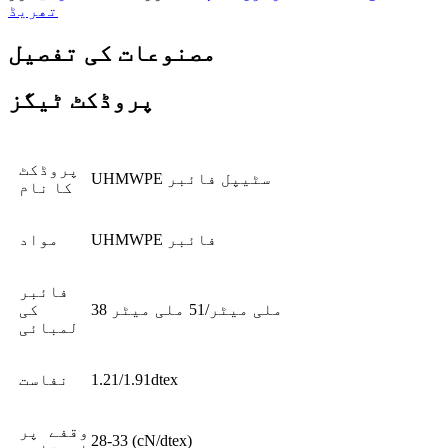
تھریڈ
مصنوعات کی تفصیل
پروڈکٹ ٹیگز
پروڈکٹ
UHMWPE سٹیپل فائبر
کا نام
UHMWPE فائبر
مواد
فائبر
38 ملی میٹر/51 ملی میٹر
کی
لمبائی
1.21/1.91dtex
نفاست
وقفے پر
28-33 (cN/dtex)