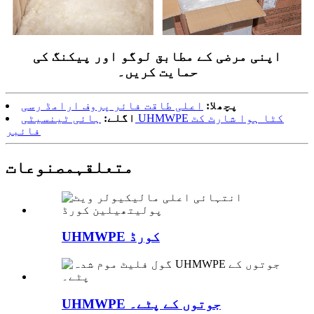
اپنی مرضی کے مطابق لوگو اور پیکنگ کی
حمایت کریں۔
پچھلا:
اعلی طاقت فائر پروف ارامڈ رسی
اگلے:
ہائی ٹینسیٹی UHMWPE کٹا ہوا شارٹ کٹ
فائبر
متعلقہ
مصنوعات
UHMWPE کورڈ
UHMWPE جوتوں کے پٹے۔