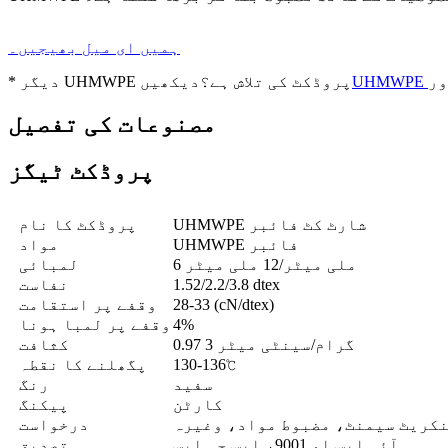
ہمیں ای میل بھیجیں۔
ور
* دیگر UHMWPE پروڈکٹ کی تلاش ہے؟دیکھیں
مصنوعات کی تفصیل
پروڈکٹ ٹیگز
UHMWPE شارٹ کٹ فائبر
پروڈکٹ کا نام
UHMWPE فائبر
مواد
6 ملی میٹر/12 ملی میٹر
لمبائی
1.52/2.2/3.8 dtex
نفاست
28-33 (cN/dtex)
وقفے پر استقامت
4%
وقفے پر لمبا ہونا
0.97 گرام/سینٹی میٹر 3
کثافت
130-136℃
پگھلنے کا نقطہ
سفید
رنگ
کارٹن
پیکنگ
کریٹ سیمنٹ، مضبوط مواد، وغیرہ
درخواست
آئی ایس او 9001، ایس جی ایس
تصدیق