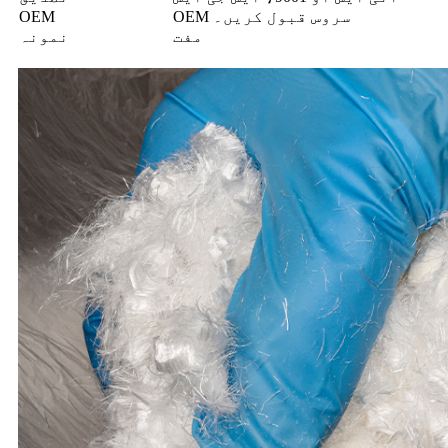
OEM سروس قبول کریں۔
OEM
مفت
نمونہ