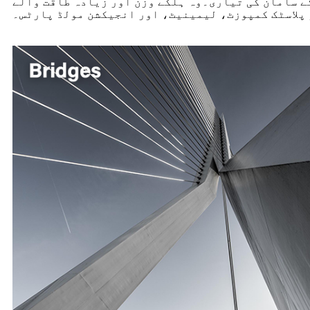
ے سامان کی تیاری۔وہ ہلکے وزن اور زیادہ طاقت والے
 پلاسٹک کمپوزٹ، لیمینیٹ، اور انجیکشن مولڈ پارٹس۔