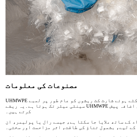
مصنوعات کی معلومات
UHMWPE کٹے ہوئے شارٹ کٹ ریشوں کو عام طور پر لمبے UHMWPE ریشوں کو چھوٹی لمبائی میں کاٹ کر تیار کیا جاتا ہے، عام طور پر چند ملی میٹر سے لے کر کئی
سینٹی میٹر تک ہوتا ہے۔یہ ریشے UHMWPE کی اعلی طاقت اور دیگر مطلوبہ خصوصیات کو برقرار رکھتے ہیں جبکہ مختلف ایپلی کیشنز میں استرتا میں اضافہ پیش
کرتے ہیں۔
 کے ساتھ ملایا جا سکتا ہے، جیسے رال یا پولیمر، ان
کے لیے، بشمول تناؤ کی طاقت، اثر مزاحمت اور سختی۔