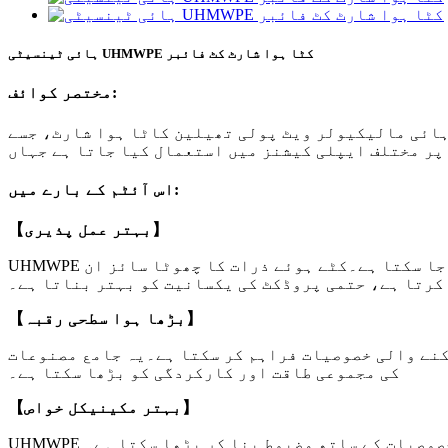
ہائی ٹینسیٹی UHMWPE کٹا ہوا شارٹ کٹ فائبر
مختصر کوائف:
ولر ویٹ پولی تھیلین کاٹا ہوا شارٹ، جسے UHMWPE چُپڈ کہا جاتا ہے، الٹرا ہائی مالیکیولر ویٹ پولی تھیلین فلیمینٹ ریشوں سے کاٹا جاتا ہے۔
اس آئٹم کے بارے میں:
【بہتر عمل پذیری】
UHMWPE کو کٹی ہوئی شکل میں آسانی سے ملایا جا سکتا ہے، ملایا جا سکتا ہے یا مختلف میٹریسز یا مواد میں منتشر کیا جا سکتا ہے۔کٹے ہوئے ذرات کا چھوٹا سائز ان
کرتا ہے، حتمی پروڈکٹ کی یکسانیت کو بہتر بناتا ہے۔
【بڑھا ہوا سطحی رقبہ】
کنے والی خصوصیات فراہم کر سکتا ہے۔یہ جامع مصنوعات
کی مجموعی طاقت اور کارکردگی کو بڑھا سکتا ہے۔
【بہتر مکینیکل خواص】
 خصوصیات کے ساتھ مضبوط بنا کر بڑھا سکتا ہے۔