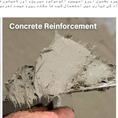
یں، بشمول ایرو اسپیس، آٹوموٹو، میرین، اور کھیلوں ک
د کی تیاری میں استعمال کیے جا سکتے ہیں، جیسے تھرمو