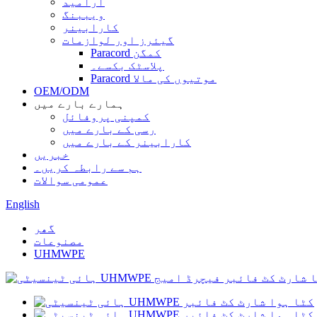
آرامید
ویببنگ
کارابینر
گیئرز اور لوازمات
Paracord کمگن
پلاسٹک بکسے۔
Paracord موتیوں کی مالا
OEM/ODM
ہمارے بارے میں
کمپنی پروفائل
رسی کے بارے میں
کارابینر کے بارے میں
خبریں
ہم سے رابطہ کریں۔
عمومی سوالات
English
گھر
مصنوعات
UHMWPE