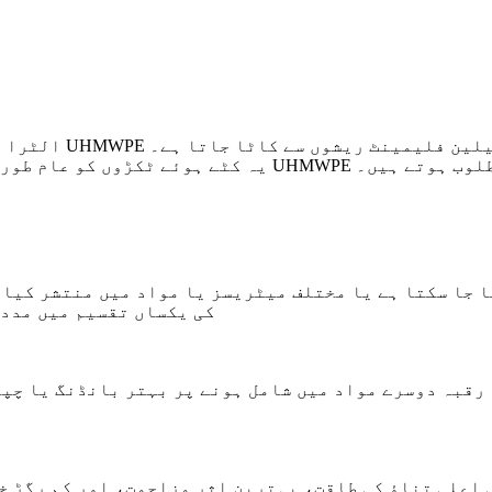
الٹرا ہائی مالیکی
تلف ایپلی کیشنز میں استعمال کیا جاتا ہے جہاں UHMWPE خواص مطلوب ہوتے ہیں۔
کی یکساں تقسیم میں مدد 
 رقبہ دوسرے مواد میں شامل ہونے پر بہتر بانڈنگ یا چپ
اس کی اعلی تناؤ کی طاقت، بہترین اثر مزاحمت، اور کم رگڑ