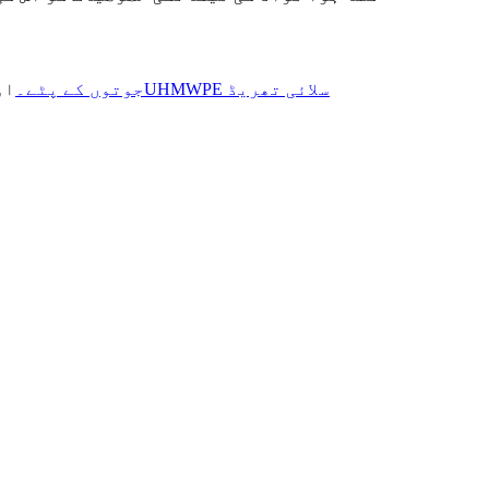
UHMWPE سلائی تھریڈ
UHMWPE جوتوں کے پٹے۔
او