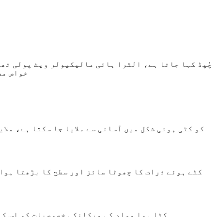
یہ کٹے ہوئے ٹکڑوں کو عام طور پر مخ
کٹے ہوئے ذرات کا چھوٹا سائز اور سطح کا بڑھتا ہوا
UHMWPE کٹا ہوا مواد کی میکانکی خصوصیات کو 