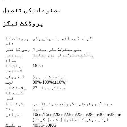
مصنوعات کی تفصیل
پروڈکٹ ٹیگز
گیند کے ساتھ بنجی کی ہڈی
پروڈکٹ کا
نام
4 ملی میٹر/5 ملی میٹر
رسی کا قطر
پالئیےسٹر/پولی پروپیلین
بیرونی
مواد
16 لٹ
میان کا
ڈھانچہ
درآمد شدہ ربڑ
اندرونی
80%-100%(±10%)
لچک
27 سینٹی میٹر
پلاسٹک کی
گیند کا
قطر
سیاہ/اورنج/نیلے/پیلا/پودینہ/آرمی
گیند کا
گرین
رنگ
10cm/15cm/20cm/23cm/25cm/28cm/30cm/38cm/
لمبائی
اپنی مرضی کے مطابق (بشمول گیند)
40KG-50KG
بریکنگ