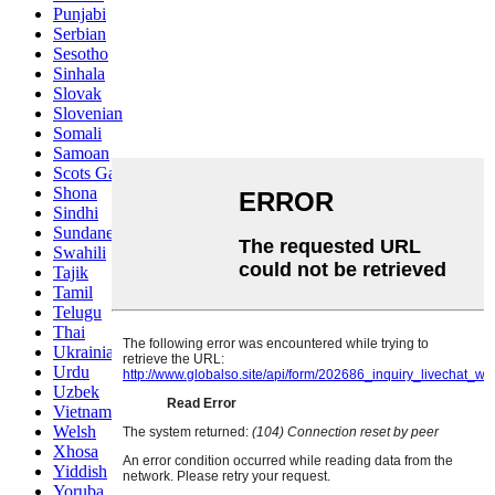
Punjabi
Serbian
Sesotho
Sinhala
Slovak
Slovenian
Somali
Samoan
Scots Gaelic
Shona
Sindhi
Sundanese
Swahili
Tajik
Tamil
Telugu
Thai
Ukrainian
Urdu
Uzbek
Vietnamese
Welsh
Xhosa
Yiddish
Yoruba