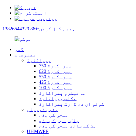
ہمیں کال کریں:+86 13826544329
گھر
مصنوعات
پیراکارڈ
پیراکارڈ 750
پیراکارڈ 620
پیراکارڈ 550
پیراکارڈ 425
پیراکارڈ 100
مائیکرو پیراکارڈ
عکاس پیراکارڈ
گولو ان دی ڈارک پیراکارڈ
بنجی ڈوریاں
بنجی کی ہڈی
بال بنجی کی ہڈی
ہک کے ساتھ بنجی کی ہڈی
UHMWPE