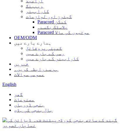
آرامید
ویببنگ
کارابینر
گیئرز اور لوازمات
Paracord کمگن
پلاسٹک بکسے۔
Paracord موتیوں کی مالا
OEM/ODM
ہمارے بارے میں
کمپنی پروفائل
رسی کے بارے میں
کارابینر کے بارے میں
خبریں
ہم سے رابطہ کریں۔
عمومی سوالات
English
گھر
مصنوعات
بنجی ڈوریاں
بال بنجی کی ہڈی