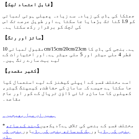
【قابل اعتماد لچک】
جھٹکا کی ہڈی کی زیادہ سے زیادہ پھیلی ہوئی لمبائی
کو 1.9 گنا تک بڑھایا جا سکتا ہے اور طویل عرصے تک اس
کی لچک کو برقرار رکھ سکتا ہے۔
【سائز اور رنگ】
مقبول لمبائی 10cm/15cm/20cm/23cm ہے۔بنجی کی ہڈی کا
قطر 4 ملی میٹر اور 5 ملی میٹر ہے۔اور اختیارات کے
لیے بہت سارے رنگ ہیں۔
【کثیر مقصدی】
اسے مختلف قسم کے ایپلی کیشنز کے لیے استعمال کیا
جا سکتا ہے جیسے کہ سامان کی حفاظت، کیمپنگ گیئر،
کھیلوں کا سامان، ٹائی ڈاؤن ترپال کے کور اور عام
مقاصد۔
ہمیں ای میل بھیجیں۔
* مختلف قسم کے بنجی کی تلاش ہے؟دیکھیں
گیند کے ساتھ
بنجی کی ہڈی
اور
ہک کے ساتھ بنجی کی ہڈی
اور
بنجی کی
ہڈی