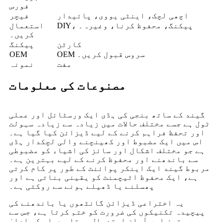
فورس
اچھی لچک، اینٹی یووی، پائیدار
فیچر
DIY، پیکنگ، محفوظ کرنا، وغیرہ۔
استعمال
کریں۔
کارٹن
پیکنگ
OEM سروس قبول کریں۔
OEM
مفت
نمونہ
مصنوعات کی معلومات
گیند کے ساتھ بنجی کی ہڈی ایک ورسٹائل اور عملی
ٹول ہے جسے مختلف حالات میں زیادہ سے زیادہ سہولت
اور تحفظ فراہم کرنے کے لیے ڈیزائن کیا گیا ہے۔
اس میں ایک مضبوط اور کھینچنے والی لچکدار ہڈی
ہے جو مختلف اشکال اور سائز کی اشیاء کو مضبوطی
سے باندھنے اور محفوظ کرنے کے لیے بہترین ہے۔
مربوط گیند ایک اینکر پوائنٹ کے طور پر کام کرتی
ہے، ایک محفوظ اٹیچمنٹ کو یقینی بناتی ہے اور
پھسلنے یا ڈھیلے ہونے سے روکتی ہے۔
یہ اختراعی ڈیزائن گانٹھوں یا باندھنے کی
پیچیدہ تکنیکوں کی ضرورت کو ختم کرتا ہے، جس سے
یہ تیز اور آسان استعمال ہوتا ہے۔اس کی اعلیٰ