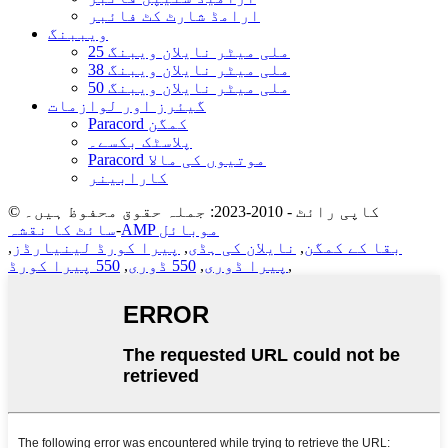
ارامڈ شارٹ کٹ فائبر
ویببنگ
25 ملی میٹر نایلان ویبنگ
38 ملی میٹر نایلان ویبنگ
50 ملی میٹر نایلان ویبنگ
گیئرز اور لوازمات
Paracord کمگن
پلاسٹک بکسے۔
Paracord موتیوں کی مالا
کارابینر
© کاپی رائٹ - 2010-2023: جملہ حقوق محفوظ ہیں۔
AMP موبائل
-
سائٹ کا نقشہ
بقا کے کمگن
,
نایلان کی ہڈی
,
پیرا کورڈ لینیارڈز
,
,
پیرا ڈوری
,
550 ڈوری
,
550 پیرا کورڈ