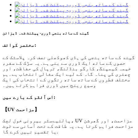
گیند کے ساتھ بنجی ڈوری- پیٹنٹ شدہ ڈیزائن
مختصر کوائف:
گیند کے ساتھ بنجی کی ہڈی کھوکھلی نصف کرہ پلاسٹک کے
حصوں کے ساتھ ایک ڈوری سے بنی ہے۔یہ سڑک کے سفر،
خیمہ کیمپنگ، کارگو بنڈلنگ، ترپال کی حفاظت، اور
چھتری کی پناہ گاہ کے لیے ایک مثالی انتخاب ہے۔ہم
مختلف قطروں کے ساتھ ساتھ رنگوں کے انتخاب کی ایک
وسیع رینج میں ڈوری فراہم کرتے ہیں۔
اس آئٹم کے بارے میں:
【UV مزاحمت】
پالئیےسٹر بیرونی خول لچک، UV مزاحمت، اور گھرشن
مزاحمت فراہم کرتا ہے۔یہ طاقت کے تحت آسانی سے ٹوٹ
یا تقسیم نہیں کرے گا.