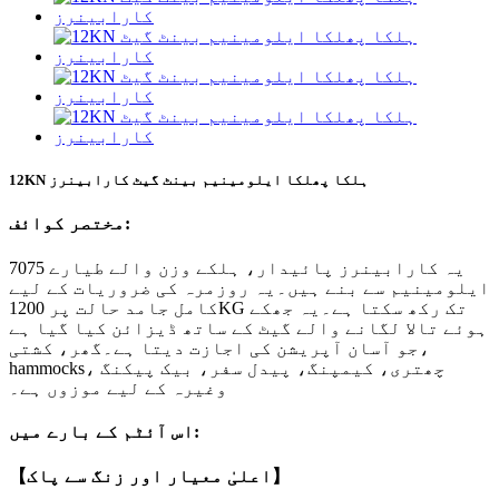
12KN ہلکا پھلکا ایلومینیم بینٹ گیٹ کارابینرز
مختصر کوائف:
یہ کارابینرز پائیدار، ہلکے وزن والے طیارے 7075
ایلومینیم سے بنے ہیں۔یہ روزمرہ کی ضروریات کے لیے
کامل جامد حالت پر 1200KG تک رکھ سکتا ہے۔یہ جھکے
ہوئے تالا لگانے والے گیٹ کے ساتھ ڈیزائن کیا گیا ہے
جو آسان آپریشن کی اجازت دیتا ہے۔گھر، کشتی،
hammocks، چھتری، کیمپنگ، پیدل سفر، بیک پیکنگ
وغیرہ کے لیے موزوں ہے۔
اس آئٹم کے بارے میں:
【اعلیٰ معیار اور زنگ سے پاک】