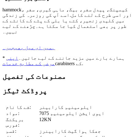
hammock، کیمپنگ، پیدل سفر، بیگ، ماہی گیری، سفر
اور اسی طرح کے لئے کامل.اسے آپ کی روزمرہ کی زندگی
میں کلیدی زنجیر، کتے یا بلی کے پٹے کے کانٹے کے
طور پر بھی استعمال کیا جا سکتا ہے۔چڑھنے کے لیے
نہیں۔
ہمیں ای میل بھیجیں۔
* ہمارے بارے میں مزید جاننے کے لیے جائیں۔
اپنی
carabiners کے.
مرضی کے مطابق خدمات
مصنوعات کی تفصیل
پروڈکٹ ٹیگز
ایلومینیم کارابینر
شے کا نام:
7075 ایوی ایشن ایلومینیم
مواد:
12KN
بریکنگ
فورس:
جھکا ہوا گیٹ کارابینرز
قسم: