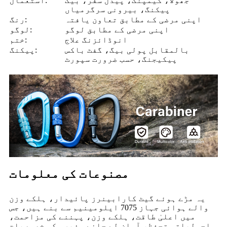
جھولا، کیمپنگ، پیدل سفر، بیک
استعمال:
پیکنگ، بیرونی سرگرمیاں
اپنی مرضی کے مطابق تعاون یافتہ
رنگ:
اپنی مرضی کے مطابق لوگو
لوگو:
انوڈائزنگ علاج
ختم:
بالمقابل پولی بیگ، گفٹ باکس
پیکنگ:
پیکیجنگ، حسب ضرورت سپورٹ
مصنوعات کی معلومات
یہ مڑے ہوئے گیٹ کارابینرز پائیدار، ہلکے وزن
والے ہوائی جہاز 7075 ایلومینیم سے بنے ہیں، جس
میں اعلیٰ طاقت، ہلکے وزن، پہننے کی مزاحمت،
ماحولیاتی تحفظ، آسان لے جانے وغیرہ کی خصوصیات