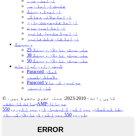
آرامد رسی۔
فلیٹ ارامڈ رسی
ارامیڈ ویبنگ
ارامڈ سلائی دھاگہ
ارامڈ فلیمینٹ یارن
ارامڈ اسپن سوت
ارامیڈ سٹیپل فائبر
ارامڈ شارٹ کٹ فائبر
ویببنگ
25 ملی میٹر نایلان ویبنگ
38 ملی میٹر نایلان ویبنگ
50 ملی میٹر نایلان ویبنگ
گیئرز اور لوازمات
Paracord کمگن
پلاسٹک بکسے۔
Paracord موتیوں کی مالا
کارابینر
© کاپی رائٹ - 2010-2023: جملہ حقوق محفوظ ہیں۔
AMP موبائل
-
سائٹ کا نقشہ
بقا کے کمگن
,
پیرا کورڈ لینیارڈز
,
پیرا ڈوری
,
550
,
ڈوری
,
550 پیرا کورڈ
,
نایلان کی ہڈی