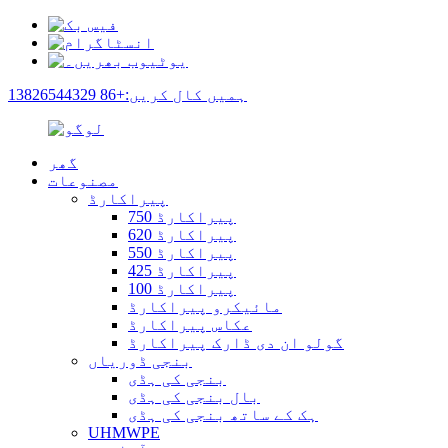
ہمیں کال کریں:+86 13826544329
گھر
مصنوعات
پیراکارڈ
پیراکارڈ 750
پیراکارڈ 620
پیراکارڈ 550
پیراکارڈ 425
پیراکارڈ 100
مائیکرو پیراکارڈ
عکاس پیراکارڈ
گولو ان دی ڈارک پیراکارڈ
بنجی ڈوریاں
بنجی کی ہڈی
بال بنجی کی ہڈی
ہک کے ساتھ بنجی کی ہڈی
UHMWPE