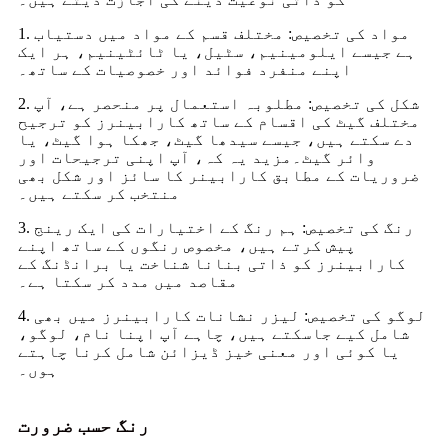
1. مواد کی تخصیص: مختلف قسم کے مواد میں دستیاب
ہے جیسے ایلومینیم، سٹیل، یا ٹائٹینیم، ہر ایک
اپنے منفرد فوائد اور خصوصیات کے ساتھ۔
2. شکل کی تخصیص: مطلوبہ استعمال پر منحصر ہے، آپ
مختلف گیٹ کی اقسام کے ساتھ کارابینرز کو ترجیح
دے سکتے ہیں، جیسے سیدھا گیٹ، جھکا ہوا گیٹ، یا
وائر گیٹ۔مزید یہ کہ، آپ اپنی ترجیحات اور
ضروریات کے مطابق کارابینر کا سائز اور شکل بھی
منتخب کر سکتے ہیں۔
3. رنگ کی تخصیص: ہم رنگ کے اختیارات کی ایک رینج
پیش کرتے ہیں، مخصوص رنگوں کے ساتھ اپنے
کارابینرز کو ذاتی بنانا شناخت یا برانڈنگ کے
مقاصد میں مدد کر سکتا ہے۔
4. لوگو کی تخصیص: لیزر نشانات کارابینرز میں بھی
شامل کیے جاسکتے ہیں، چاہے آپ اپنا نام، لوگو،
یا کوئی اور معنی خیز ڈیزائن شامل کرنا چاہتے
ہوں۔
رنگ حسب ضرورت