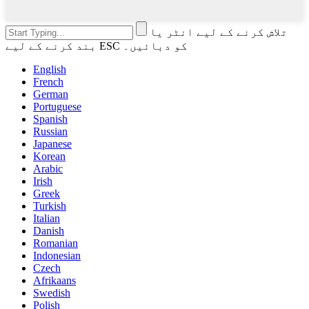
تلاش کرنے کے لیے انٹر یا
بند کرنے کے لیے ESC کو دبائیں۔
English
French
German
Portuguese
Spanish
Russian
Japanese
Korean
Arabic
Irish
Greek
Turkish
Italian
Danish
Romanian
Indonesian
Czech
Afrikaans
Swedish
Polish