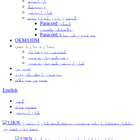
آرامید
ویببنگ
کارابینر
گیئرز اور لوازمات
Paracord کمگن
پلاسٹک بکسے۔
Paracord موتیوں کی مالا
OEM/ODM
ہمارے بارے میں
کمپنی پروفائل
رسی کے بارے میں
کارابینر کے بارے میں
خبریں
ہم سے رابطہ کریں۔
عمومی سوالات
English
گھر
مصنوعات
کارابینر