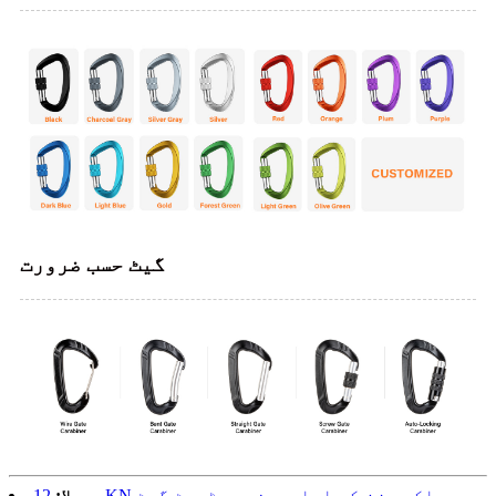
گیٹ حسب ضرورت
پچھلا:
12KN ہلکے وزن کے ایلومینیم سٹریٹ گیٹ