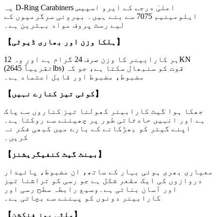
یہ D-Ring Carabiners اعلیٰ درجے کے ایرو اسپیس
ایلومینیم 7075 سے بنے ہیں۔ بیرونی سرگرمیوں کے
لیے رسٹ پروف مواد بہترین ہے۔
【ہلکا وزن اور بھاری ڈیوٹی】
ہر کارابینر کا وزن صرف 24 گرام ہے اور وہ 12KN
(تقریباً 2645lbs) قوت کو سنبھال سکتا ہے، جو کہ
مضبوط، مضبوط اور قابل اعتماد ہے۔
【کوئی تیز کنارے نہیں】
جھکا ہوا گیٹ کارابینر کھولنا تیز کناروں سے پاک
ہے اور انہیں حادثاتی طور پر چھیننے سے روکتا ہے۔
اپنے گیئر کو بھڑکانے کے بارے میں کبھی فکر نہ
کریں۔
【بینٹ گیٹ کنفیگریشنز】
معیاری بھری ہوئی بہار کے ساتھ، ان مضبوط، پائیدار
دروازوں کی ایک مقعر شکل ہے جو رسی کو تراشنا تیز
اور آسان بناتی ہے۔وسیع رابطہ سطح رسی اور
کارابینر دونوں کو پہننے سے بچاتی ہے۔
【ملٹی یوز فنکشن】