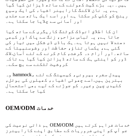
ہیں۔ .یہ بڑے گیٹ کھولنے کے ساتھ ڈیزائن کیا گیا
ہے، یہ نان لاکنگ کارابینر اشیاء کی ایک وسیع
رینج کو کلپ کر سکتا ہے اور اسے ایک ہاتھ سے جلدی
اور آسانی سے چلایا جا سکتا ہے۔
ان کا اطلاق انوڈک کوٹنگ کاریگری کے ساتھ کیا
جاتا ہے، یہ لباس مزاحم، زنگ سے پاک اور کبھی
دھندلا نہیں ہوتا ہے۔ہک باڈی ڈی شکل میں تیار کی
گئی ہے، یکساں تناؤ، حفاظت اور وشوسنییتا کے
ساتھ۔اور آرام دہ گرفت، کام کرنے کے لئے آسان.لاک
ڈور کو اینٹی ہک کے ساتھ ڈیزائن کیا گیا ہے تاکہ
کروشیٹ لٹکنے سے بچ سکے۔
وہ hammock، پیدل سفر، بیرونی، کیمپنگ کے لئے
بہترین ہیں.اسے چھوٹی اشیاء، کھیلوں کی بوتل،
کلیدی چین وغیرہ کو جوڑنے کے لیے بھی استعمال
کیا جا سکتا ہے۔
OEM/ODM خدمات
ہم ذاتی نوعیت کی OEM/ODM خدمات فراہم کرتے ہیں
جو آپ کو اپنی ضروریات کے مطابق اپنے کارابینرز
کو ذاتی نوعیت دینے کی اجازت دیتے ہیں۔