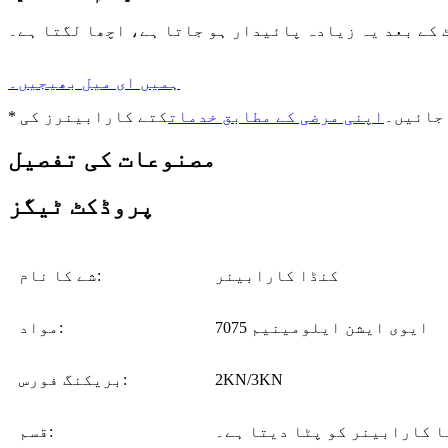
کے بعد یہ زیادہ پائیدار ہو جاتا ہے، اچھا لگتا ہے۔
ہمیں ای میل بھیجیں۔
 جائیں۔
اپنی مرضی کے مطابق خدمات
مصنوعات کی تفصیل
پروڈکٹ ٹیگز
کنڈا کارابینر
شے کا نام:
7075 ایوی ایشن ایلومینیم
مواد:
2KN/3KN
بریکنگ فورس:
ا کارابینر کو پٹا دیتا ہے۔
قسم: