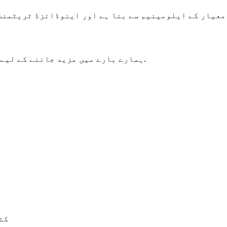
معیار کے ایلومینیم سے بنا ہے اور اینوڈائزڈ ٹریٹمنٹ 
کتے کارابینرز کی.
* ہمارے بارے میں مزید جاننے کے لیے
کت