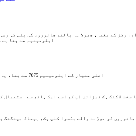
ایلومینیم سے بنا ہے۔
اعلی معیار کے ایلومینیم 7075 سے بنا، یہ زنگ مخالف، دھندلاہٹ، استحکام، اینٹی رگڑ وغیرہ ہے۔
 سخت لاکنگ ہک ڈیزائن آپ کو اسے ایک ہاتھ سے استعمال ک
جانوروں کو جوڑنے والے بکسوا کلپ ہک، ہیماک ہینگنگ بک