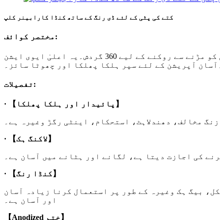
کتے کی پٹی کے لئے ڈی رنگ کے ساتھ کنڈا کارابینر کلپ
مختصر کوائف:
دھاتی ایکسل کے ساتھ ڈاگ لیش کارابینر، ہموار اور رگڑ کے بغیر، جھولا یا پالتو جانوروں کی پٹی کی رسی کو مڑنے سے روکنے کے لیے 360 گردش۔یہ اعلیٰ ایوی ایشن
آسان آپریشن کے لئے سپر ہلکا پھلکا اور چھوٹا سائز۔
تفصیلات:
· 【پائیدار اور ہلکا پھلکا】
· 【لاکنگ ہک】
رنے کی اجازت دیتا ہے، لگانے اور ہٹانے میں آسان ہے۔
· 【کنڈا رنگ】
ل، بیگ ہک وغیرہ کے طور پر استعمال کرنا زیادہ آسان
اور آسان ہے۔
【Anodized ختم】