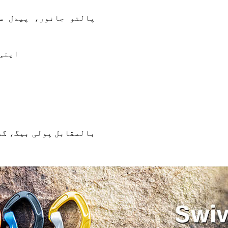
پالتو جانور، پیدل س
اپنی 
بالمقابل پولی بیگ، گف