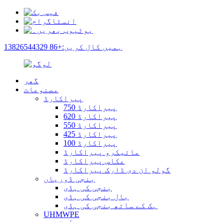
ہمیں کال کریں:+86 13826544329
گھر
مصنوعات
پیراکارڈ
پیراکارڈ 750
پیراکارڈ 620
پیراکارڈ 550
پیراکارڈ 425
پیراکارڈ 100
مائیکرو پیراکارڈ
عکاس پیراکارڈ
گولو ان دی ڈارک پیراکارڈ
بنجی ڈوریاں
بنجی کی ہڈی
بال بنجی کی ہڈی
ہک کے ساتھ بنجی کی ہڈی
UHMWPE