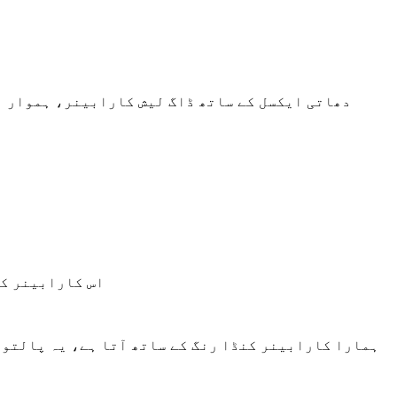
اس کارابینر کا
ہمارا کارابینر کنڈا رنگ کے ساتھ آتا ہے، یہ پالتو 