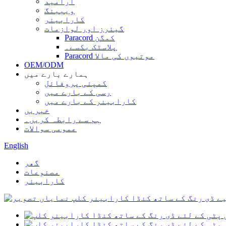
آرامید
ویببنگ
کارابینر
گیئرز اور لوازمات
Paracord کمگن
پلاسٹک بکسے۔
Paracord موتیوں کی مالا
OEM/ODM
ہمارے بارے میں
کمپنی پروفائل
رسی کے بارے میں
کارابینر کے بارے میں
خبریں
ہم سے رابطہ کریں۔
عمومی سوالات
English
گھر
مصنوعات
کارابینر